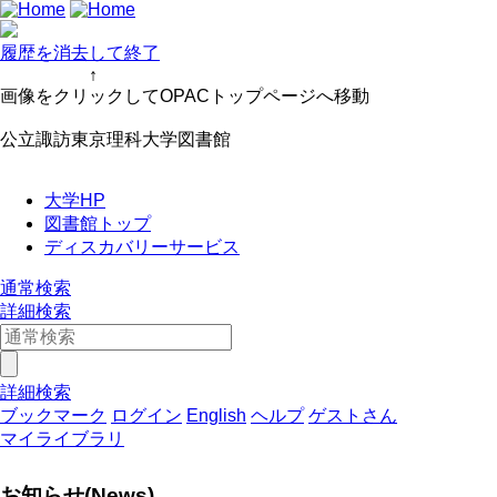
履歴を消去して終了
↑
画像をクリックしてOPACトップページへ移動
公立諏訪東京理科大学図書館
大学HP
図書館トップ
ディスカバリーサービス
通常検索
詳細検索
詳細検索
ブックマーク
ログイン
English
ヘルプ
ゲストさん
マイライブラリ
お知らせ(News)